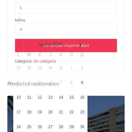
Niños:
agosto
2026
Comprobar disponibilidad
L
M
X
J
V
S
D
Categoría:
Sin categoría
27
28
29
30
31
1
2
3
4
5
6
7
8
9
Productos relacionados
10
11
12
13
14
15
16
17
18
19
20
21
22
23
24
25
26
27
28
29
30