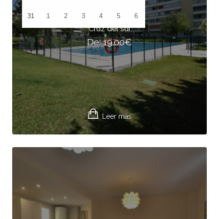
31
1
2
3
4
5
6
Cruz del sur
De:
19.00
€
Leer más