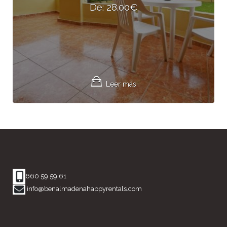
De:
28.00
€
Leer más
660 59 59 61
info@benalmadenahappyrentals.com