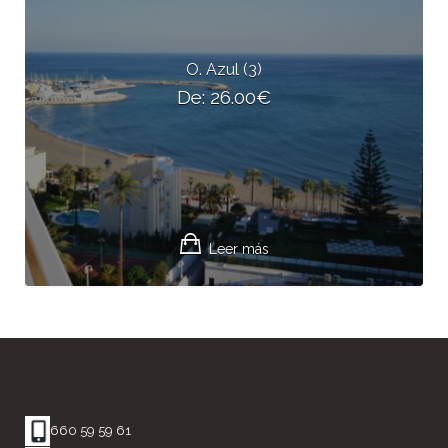
O. Azul (3)
De:
26.00
€
Leer más
660 59 59 61