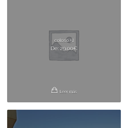
coloso 5l
De:
29.00
€
Leer más