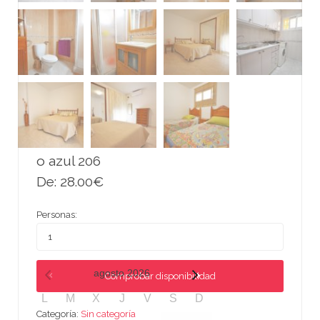
o azul 206
De:
28.00
€
Personas:
agosto
2026
Comprobar disponibilidad
L
M
X
J
V
S
D
Categoría:
Sin categoría