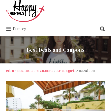
Buscar por:
Buscar por:
Primary
Best Deals and Coupons
Inicio
/
Best Deals and Coupons
/
Sin categoría
/ o azul 206