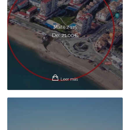
Maite 2 115
De:
21.00
€
Leer más