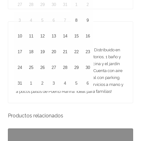
27
28
29
30
31
1
2
3
4
5
6
7
8
9
Descripción
10
11
12
13
14
15
16
Amplio piso a 2 minutos a pie de la playa. Distribuido en
17
18
19
20
21
22
23
salón-comedor, cocina equipada, 2 dormitorios, 1 baño y
amplia terraza con acceso directo a la piscina y el jardín
24
25
26
27
28
29
30
comunitarios. Completamente equipado. Cuenta con aire
acondicionado y WIFI. Conjunto residencial con parking.
31
1
2
3
4
5
6
Ubicación extraordinaria, con todos los servicios a mano y
a pocos pasos de Puerto Marina. Ideal para familias!
Productos relacionados